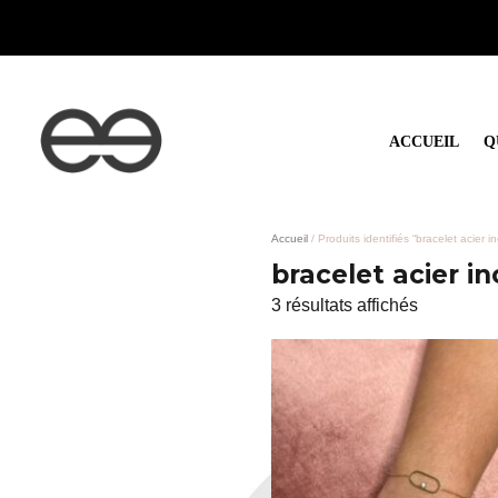
Queenty Paris
Prêt à porter, chaussures & accessoires
ACCUEIL
Q
Accueil
/ Produits identifiés “bracelet acier 
bracelet acier i
3 résultats affichés