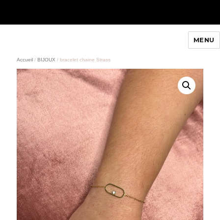
MENU
Queenty Paris
Accueil
/
BIJOUX
/ bracelet chaine Strass