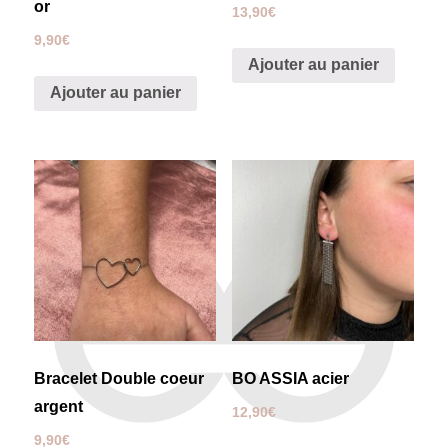
or
13,90
€
9,90
€
Ajouter au panier
Ajouter au panier
Bracelet Double coeur
BO ASSIA acier
argent
12,90
€
9,90
€