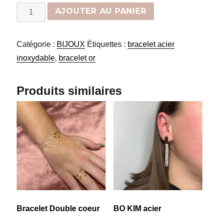
quantité
AJOUTER AU PANIER
de
bracelet
Catégorie :
BIJOUX
Étiquettes :
bracelet acier
chaine
inoxydable
,
bracelet or
Strass
Produits similaires
Bracelet Double coeur
BO KIM acier