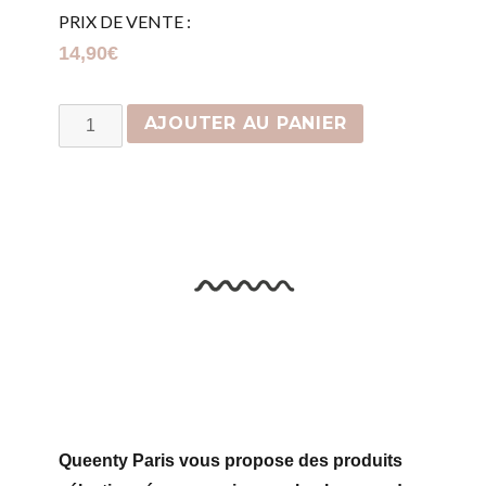
PRIX DE VENTE :
14,90
€
quantité
AJOUTER AU PANIER
de
Jonc
Doré
Queenty Paris vous propose des produits