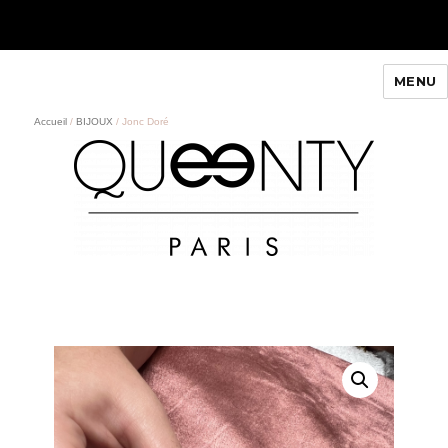
MENU
Queenty Paris
Accueil
/
BIJOUX
/ Jonc Doré